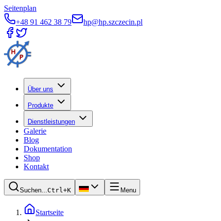
Seitenplan
+48 91 462 38 79
hp@hp.szczecin.pl
Über uns
Produkte
Dienstleistungen
Galerie
Blog
Dokumentation
Shop
Kontakt
Suchen...
Ctrl+K
Menu
Startseite