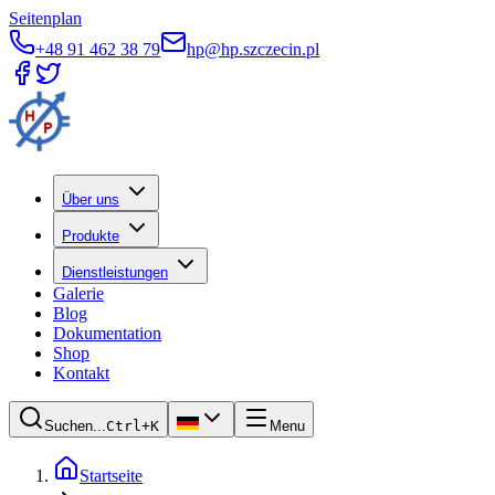
Seitenplan
+48 91 462 38 79
hp@hp.szczecin.pl
Über uns
Produkte
Dienstleistungen
Galerie
Blog
Dokumentation
Shop
Kontakt
Suchen...
Ctrl+K
Menu
Startseite