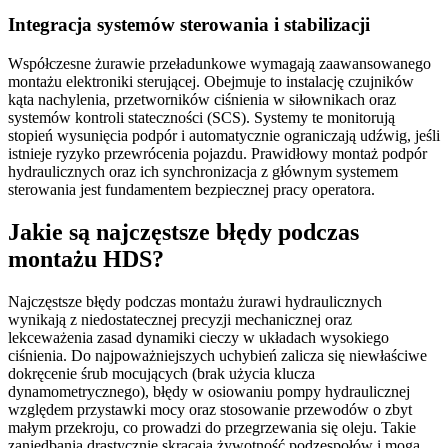
Integracja systemów sterowania i stabilizacji
Współczesne żurawie przeładunkowe wymagają zaawansowanego
montażu elektroniki sterującej. Obejmuje to instalację czujników
kąta nachylenia, przetworników ciśnienia w siłownikach oraz
systemów kontroli stateczności (SCS). Systemy te monitorują
stopień wysunięcia podpór i automatycznie ograniczają udźwig, jeśli
istnieje ryzyko przewrócenia pojazdu. Prawidłowy montaż podpór
hydraulicznych oraz ich synchronizacja z głównym systemem
sterowania jest fundamentem bezpiecznej pracy operatora.
Jakie są najczęstsze błędy podczas
montażu HDS?
Najczęstsze błędy podczas montażu żurawi hydraulicznych
wynikają z niedostatecznej precyzji mechanicznej oraz
lekceważenia zasad dynamiki cieczy w układach wysokiego
ciśnienia. Do najpoważniejszych uchybień zalicza się niewłaściwe
dokręcenie śrub mocujących (brak użycia klucza
dynamometrycznego), błędy w osiowaniu pompy hydraulicznej
względem przystawki mocy oraz stosowanie przewodów o zbyt
małym przekroju, co prowadzi do przegrzewania się oleju. Takie
zaniedbania drastycznie skracają żywotność podzespołów i mogą