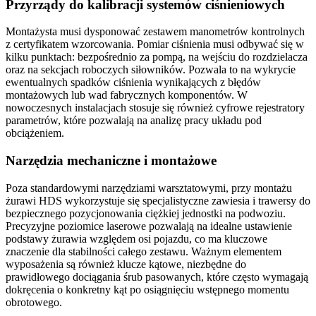
Przyrządy do kalibracji systemów ciśnieniowych
Montażysta musi dysponować zestawem manometrów kontrolnych
z certyfikatem wzorcowania. Pomiar ciśnienia musi odbywać się w
kilku punktach: bezpośrednio za pompą, na wejściu do rozdzielacza
oraz na sekcjach roboczych siłowników. Pozwala to na wykrycie
ewentualnych spadków ciśnienia wynikających z błędów
montażowych lub wad fabrycznych komponentów. W
nowoczesnych instalacjach stosuje się również cyfrowe rejestratory
parametrów, które pozwalają na analizę pracy układu pod
obciążeniem.
Narzędzia mechaniczne i montażowe
Poza standardowymi narzędziami warsztatowymi, przy montażu
żurawi HDS wykorzystuje się specjalistyczne zawiesia i trawersy do
bezpiecznego pozycjonowania ciężkiej jednostki na podwoziu.
Precyzyjne poziomice laserowe pozwalają na idealne ustawienie
podstawy żurawia względem osi pojazdu, co ma kluczowe
znaczenie dla stabilności całego zestawu. Ważnym elementem
wyposażenia są również klucze kątowe, niezbędne do
prawidłowego dociągania śrub pasowanych, które często wymagają
dokręcenia o konkretny kąt po osiągnięciu wstępnego momentu
obrotowego.