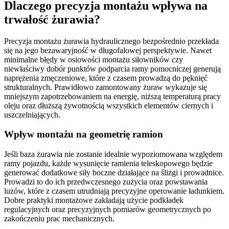
Dlaczego precyzja montażu wpływa na
trwałość żurawia?
Precyzja montażu żurawia hydraulicznego bezpośrednio przekłada
się na jego bezawaryjność w długofalowej perspektywie. Nawet
minimalne błędy w osiowości montażu siłowników czy
niewłaściwy dobór punktów podparcia ramy pomocniczej generują
naprężenia zmęczeniowe, które z czasem prowadzą do pęknięć
strukturalnych. Prawidłowo zamontowany żuraw wykazuje się
mniejszym zapotrzebowaniem na energię, niższą temperaturą pracy
oleju oraz dłuższą żywotnością wszystkich elementów ciernych i
uszczelniających.
Wpływ montażu na geometrię ramion
Jeśli baza żurawia nie zostanie idealnie wypoziomowana względem
ramy pojazdu, każde wysunięcie ramienia teleskopowego będzie
generować dodatkowe siły boczne działające na ślizgi i prowadnice.
Prowadzi to do ich przedwczesnego zużycia oraz powstawania
luzów, które z czasem utrudniają precyzyjne operowanie ładunkiem.
Dobre praktyki montażowe zakładają użycie podkładek
regulacyjnych oraz precyzyjnych pomiarów geometrycznych po
zakończeniu prac mechanicznych.