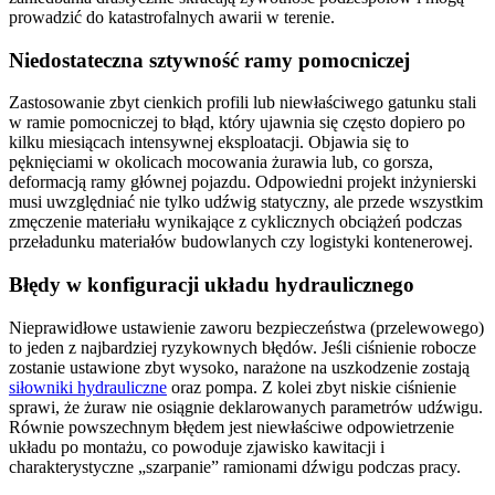
prowadzić do katastrofalnych awarii w terenie.
Niedostateczna sztywność ramy pomocniczej
Zastosowanie zbyt cienkich profili lub niewłaściwego gatunku stali
w ramie pomocniczej to błąd, który ujawnia się często dopiero po
kilku miesiącach intensywnej eksploatacji. Objawia się to
pęknięciami w okolicach mocowania żurawia lub, co gorsza,
deformacją ramy głównej pojazdu. Odpowiedni projekt inżynierski
musi uwzględniać nie tylko udźwig statyczny, ale przede wszystkim
zmęczenie materiału wynikające z cyklicznych obciążeń podczas
przeładunku materiałów budowlanych czy logistyki kontenerowej.
Błędy w konfiguracji układu hydraulicznego
Nieprawidłowe ustawienie zaworu bezpieczeństwa (przelewowego)
to jeden z najbardziej ryzykownych błędów. Jeśli ciśnienie robocze
zostanie ustawione zbyt wysoko, narażone na uszkodzenie zostają
siłowniki hydrauliczne
oraz pompa. Z kolei zbyt niskie ciśnienie
sprawi, że żuraw nie osiągnie deklarowanych parametrów udźwigu.
Równie powszechnym błędem jest niewłaściwe odpowietrzenie
układu po montażu, co powoduje zjawisko kawitacji i
charakterystyczne „szarpanie” ramionami dźwigu podczas pracy.