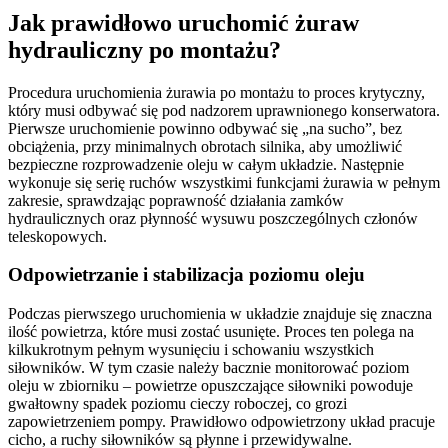
Jak prawidłowo uruchomić żuraw
hydrauliczny po montażu?
Procedura uruchomienia żurawia po montażu to proces krytyczny,
który musi odbywać się pod nadzorem uprawnionego konserwatora.
Pierwsze uruchomienie powinno odbywać się „na sucho”, bez
obciążenia, przy minimalnych obrotach silnika, aby umożliwić
bezpieczne rozprowadzenie oleju w całym układzie. Następnie
wykonuje się serię ruchów wszystkimi funkcjami żurawia w pełnym
zakresie, sprawdzając poprawność działania zamków
hydraulicznych oraz płynność wysuwu poszczególnych członów
teleskopowych.
Odpowietrzanie i stabilizacja poziomu oleju
Podczas pierwszego uruchomienia w układzie znajduje się znaczna
ilość powietrza, które musi zostać usunięte. Proces ten polega na
kilkukrotnym pełnym wysunięciu i schowaniu wszystkich
siłowników. W tym czasie należy bacznie monitorować poziom
oleju w zbiorniku – powietrze opuszczające siłowniki powoduje
gwałtowny spadek poziomu cieczy roboczej, co grozi
zapowietrzeniem pompy. Prawidłowo odpowietrzony układ pracuje
cicho, a ruchy siłowników są płynne i przewidywalne.