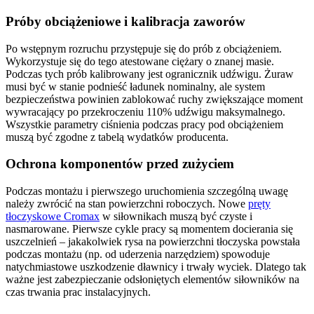
Próby obciążeniowe i kalibracja zaworów
Po wstępnym rozruchu przystępuje się do prób z obciążeniem.
Wykorzystuje się do tego atestowane ciężary o znanej masie.
Podczas tych prób kalibrowany jest ogranicznik udźwigu. Żuraw
musi być w stanie podnieść ładunek nominalny, ale system
bezpieczeństwa powinien zablokować ruchy zwiększające moment
wywracający po przekroczeniu 110% udźwigu maksymalnego.
Wszystkie parametry ciśnienia podczas pracy pod obciążeniem
muszą być zgodne z tabelą wydatków producenta.
Ochrona komponentów przed zużyciem
Podczas montażu i pierwszego uruchomienia szczególną uwagę
należy zwrócić na stan powierzchni roboczych. Nowe
pręty
tłoczyskowe Cromax
w siłownikach muszą być czyste i
nasmarowane. Pierwsze cykle pracy są momentem docierania się
uszczelnień – jakakolwiek rysa na powierzchni tłoczyska powstała
podczas montażu (np. od uderzenia narzędziem) spowoduje
natychmiastowe uszkodzenie dławnicy i trwały wyciek. Dlatego tak
ważne jest zabezpieczanie odsłoniętych elementów siłowników na
czas trwania prac instalacyjnych.