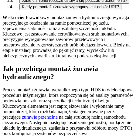
Jakie ciśnienie robocze ustawia się podczas uruchomienia?
Kiedy po montażu żurawia wymagany jest odbiór UDT?
W skrócie:
Prawidłowy montaż żurawia hydraulicznego wymaga
precyzyjnego osadzenia na ramie pomocniczej pojazdu,
zapewnienia stabilności oraz absolutnej szczelności układu.
Kluczowe jest zastosowanie certyfikowanych śrub montażowych,
precyzyjne wyregulowanie zaworów przelewowych i
przeprowadzenie rygorystycznych prób obciążeniowych. Błędy na
etapie instalacji prowadzą do pęknięć ramy, wycieków lub
niebezpiecznych awarii strukturalnych podczas eksploatacji.
Jak przebiega montaż żurawia
hydraulicznego?
Proces montażu żurawia hydraulicznego typu HDS to wieloetapowa
procedura inżynieryjna, która rozpoczyna się od analizy parametrów
podwozia pojazdu oraz specyfikacji technicznej dźwigu.
Kluczowym elementem jest zaprojektowanie i wykonanie ramy
pomocniczej, która rozkłada naprężenia generowane przez
pracujące
żurawie przenośne
na całą strukturę nośną samochodu
ciężarowego. Następnie następuje osadzenie jednostki, podłączenie
układu hydraulicznego, zasilania z przystawki odbioru mocy (PTO)
oraz konfiguracja systemów bezpieczeństwa.