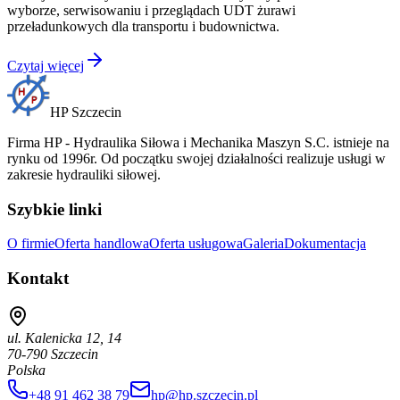
wyborze, serwisowaniu i przeglądach UDT żurawi
przeładunkowych dla transportu i budownictwa.
Czytaj więcej
HP Szczecin
Firma HP - Hydraulika Siłowa i Mechanika Maszyn S.C. istnieje na
rynku od 1996r. Od początku swojej działalności realizuje usługi w
zakresie hydrauliki siłowej.
Szybkie linki
O firmie
Oferta handlowa
Oferta usługowa
Galeria
Dokumentacja
Kontakt
ul. Kalenicka 12, 14
70-790 Szczecin
Polska
+48 91 462 38 79
hp@hp.szczecin.pl