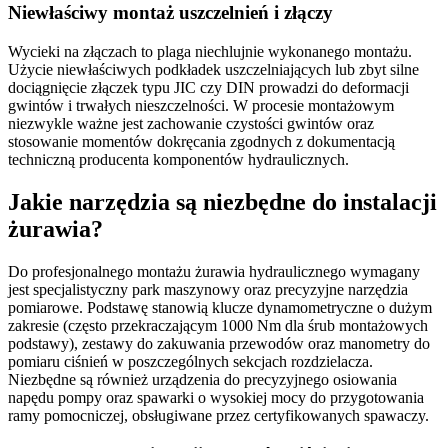
Niewłaściwy montaż uszczelnień i złączy
Wycieki na złączach to plaga niechlujnie wykonanego montażu.
Użycie niewłaściwych podkładek uszczelniających lub zbyt silne
dociągnięcie złączek typu JIC czy DIN prowadzi do deformacji
gwintów i trwałych nieszczelności. W procesie montażowym
niezwykle ważne jest zachowanie czystości gwintów oraz
stosowanie momentów dokręcania zgodnych z dokumentacją
techniczną producenta komponentów hydraulicznych.
Jakie narzędzia są niezbędne do instalacji
żurawia?
Do profesjonalnego montażu żurawia hydraulicznego wymagany
jest specjalistyczny park maszynowy oraz precyzyjne narzędzia
pomiarowe. Podstawę stanowią klucze dynamometryczne o dużym
zakresie (często przekraczającym 1000 Nm dla śrub montażowych
podstawy), zestawy do zakuwania przewodów oraz manometry do
pomiaru ciśnień w poszczególnych sekcjach rozdzielacza.
Niezbędne są również urządzenia do precyzyjnego osiowania
napędu pompy oraz spawarki o wysokiej mocy do przygotowania
ramy pomocniczej, obsługiwane przez certyfikowanych spawaczy.