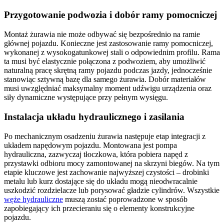
Przygotowanie podwozia i dobór ramy pomocniczej
Montaż żurawia nie może odbywać się bezpośrednio na ramie
głównej pojazdu. Konieczne jest zastosowanie ramy pomocniczej,
wykonanej z wysokogatunkowej stali o odpowiednim profilu. Rama
ta musi być elastycznie połączona z podwoziem, aby umożliwić
naturalną pracę skrętną ramy pojazdu podczas jazdy, jednocześnie
stanowiąc sztywną bazę dla samego żurawia. Dobór materiałów
musi uwzględniać maksymalny moment udźwigu urządzenia oraz
siły dynamiczne występujące przy pełnym wysięgu.
Instalacja układu hydraulicznego i zasilania
Po mechanicznym osadzeniu żurawia następuje etap integracji z
układem napędowym pojazdu. Montowana jest pompa
hydrauliczna, zazwyczaj tłoczkowa, która pobiera napęd z
przystawki odbioru mocy zamontowanej na skrzyni biegów. Na tym
etapie kluczowe jest zachowanie najwyższej czystości – drobinki
metalu lub kurz dostające się do układu mogą nieodwracalnie
uszkodzić rozdzielacze lub porysować gładzie cylindrów. Wszystkie
węże hydrauliczne
muszą zostać poprowadzone w sposób
zapobiegający ich przecieraniu się o elementy konstrukcyjne
pojazdu.