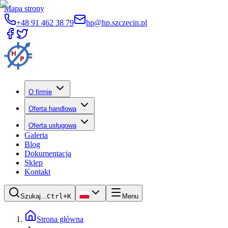
Mapa strony
+48 91 462 38 79
hp@hp.szczecin.pl
O firmie
Oferta handlowa
Oferta usługowa
Galeria
Blog
Dokumentacja
Sklep
Kontakt
Szukaj...
Ctrl+K
Menu
Strona główna