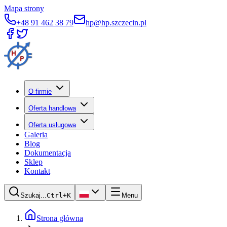
Mapa strony
+48 91 462 38 79
hp@hp.szczecin.pl
O firmie
Oferta handlowa
Oferta usługowa
Galeria
Blog
Dokumentacja
Sklep
Kontakt
Szukaj...
Ctrl+K
Menu
Strona główna