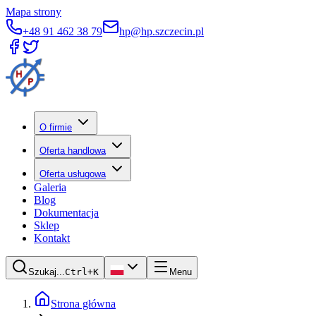
Mapa strony
+48 91 462 38 79
hp@hp.szczecin.pl
O firmie
Oferta handlowa
Oferta usługowa
Galeria
Blog
Dokumentacja
Sklep
Kontakt
Szukaj...
Ctrl+K
Menu
Strona główna