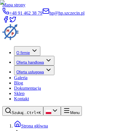
Mapa strony
+48 91 462 38 79
hp@hp.szczecin.pl
O firmie
Oferta handlowa
Oferta usługowa
Galeria
Blog
Dokumentacja
Sklep
Kontakt
Szukaj...
Ctrl+K
Menu
Strona główna