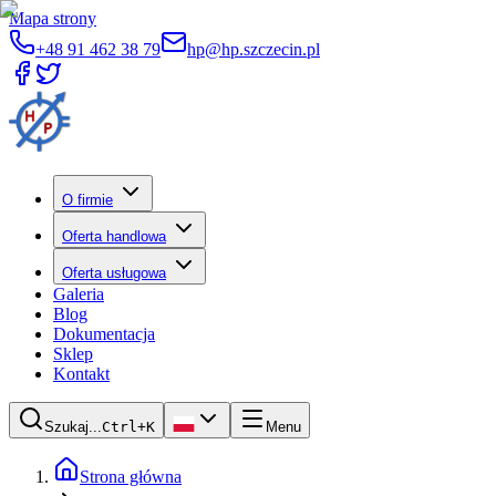
Mapa strony
+48 91 462 38 79
hp@hp.szczecin.pl
O firmie
Oferta handlowa
Oferta usługowa
Galeria
Blog
Dokumentacja
Sklep
Kontakt
Szukaj...
Ctrl+K
Menu
Strona główna