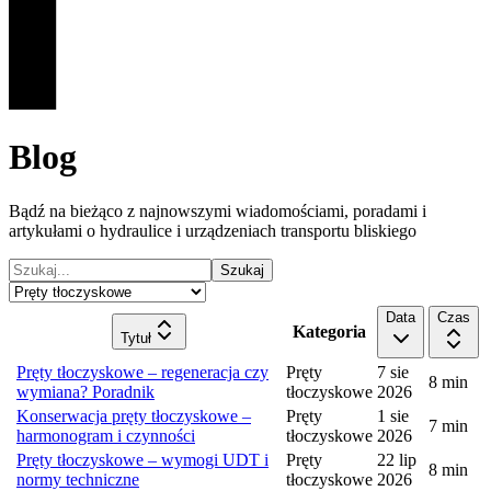
Blog
Bądź na bieżąco z najnowszymi wiadomościami, poradami i
artykułami o hydraulice i urządzeniach transportu bliskiego
Szukaj
Data
Czas
Kategoria
Tytuł
Pręty tłoczyskowe – regeneracja czy
Pręty
7 sie
8
min
wymiana? Poradnik
tłoczyskowe
2026
Konserwacja pręty tłoczyskowe –
Pręty
1 sie
7
min
harmonogram i czynności
tłoczyskowe
2026
Pręty tłoczyskowe – wymogi UDT i
Pręty
22 lip
8
min
normy techniczne
tłoczyskowe
2026