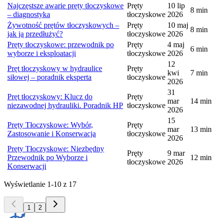
Najczęstsze awarie pręty tłoczyskowe
Pręty
10 lip
8
min
– diagnostyka
tłoczyskowe
2026
Żywotność prętów tłoczyskowych –
Pręty
10 maj
8
min
jak ją przedłużyć?
tłoczyskowe
2026
Pręty tłoczyskowe: przewodnik po
Pręty
4 maj
6
min
wyborze i eksploatacji
tłoczyskowe
2026
12
Pręt tłoczyskowy w hydraulice
Pręty
kwi
7
min
siłowej – poradnik eksperta
tłoczyskowe
2026
31
Pręt tłoczyskowy: Klucz do
Pręty
mar
14
min
niezawodnej hydrauliki. Poradnik HP
tłoczyskowe
2026
15
Pręty Tłoczyskowe: Wybór,
Pręty
mar
13
min
Zastosowanie i Konserwacja
tłoczyskowe
2026
Pręty Tłoczyskowe: Niezbędny
Pręty
9 mar
Przewodnik po Wyborze i
12
min
tłoczyskowe
2026
Konserwacji
Wyświetlanie 1-10 z 17
1
2