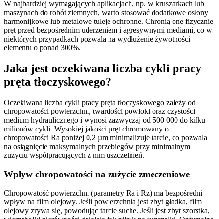
W najbardziej wymagających aplikacjach, np. w kruszarkach lub
maszynach do robót ziemnych, warto stosować dodatkowe osłony
harmonijkowe lub metalowe tuleje ochronne. Chronią one fizycznie
pręt przed bezpośrednim uderzeniem i agresywnymi mediami, co w
niektórych przypadkach pozwala na wydłużenie żywotności
elementu o ponad 300%.
Jaka jest oczekiwana liczba cykli pracy
pręta tłoczyskowego?
Oczekiwana liczba cykli pracy pręta tłoczyskowego zależy od
chropowatości powierzchni, twardości powłoki oraz czystości
medium hydraulicznego i wynosi zazwyczaj od 500 000 do kilku
milionów cykli. Wysokiej jakości pręt chromowany o
chropowatości Ra poniżej 0,2 µm minimalizuje tarcie, co pozwala
na osiągnięcie maksymalnych przebiegów przy minimalnym
zużyciu współpracujących z nim uszczelnień.
Wpływ chropowatości na zużycie zmęczeniowe
Chropowatość powierzchni (parametry Ra i Rz) ma bezpośredni
wpływ na film olejowy. Jeśli powierzchnia jest zbyt gładka, film
olejowy zrywa się, powodując tarcie suche. Jeśli jest zbyt szorstka,