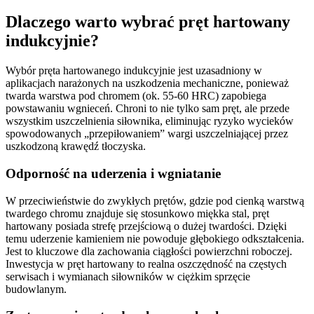
Dlaczego warto wybrać pręt hartowany
indukcyjnie?
Wybór pręta hartowanego indukcyjnie jest uzasadniony w
aplikacjach narażonych na uszkodzenia mechaniczne, ponieważ
twarda warstwa pod chromem (ok. 55-60 HRC) zapobiega
powstawaniu wgnieceń. Chroni to nie tylko sam pręt, ale przede
wszystkim uszczelnienia siłownika, eliminując ryzyko wycieków
spowodowanych „przepiłowaniem” wargi uszczelniającej przez
uszkodzoną krawędź tłoczyska.
Odporność na uderzenia i wgniatanie
W przeciwieństwie do zwykłych prętów, gdzie pod cienką warstwą
twardego chromu znajduje się stosunkowo miękka stal, pręt
hartowany posiada strefę przejściową o dużej twardości. Dzięki
temu uderzenie kamieniem nie powoduje głębokiego odkształcenia.
Jest to kluczowe dla zachowania ciągłości powierzchni roboczej.
Inwestycja w pręt hartowany to realna oszczędność na częstych
serwisach i wymianach siłowników w ciężkim sprzęcie
budowlanym.