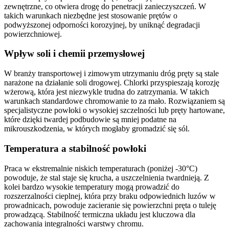
zewnętrzne, co otwiera drogę do penetracji zanieczyszczeń. W
takich warunkach niezbędne jest stosowanie prętów o
podwyższonej odporności korozyjnej, by uniknąć degradacji
powierzchniowej.
Wpływ soli i chemii przemysłowej
W branży transportowej i zimowym utrzymaniu dróg pręty są stale
narażone na działanie soli drogowej. Chlorki przyspieszają korozję
wżerową, która jest niezwykle trudna do zatrzymania. W takich
warunkach standardowe chromowanie to za mało. Rozwiązaniem są
specjalistyczne powłoki o wysokiej szczelności lub pręty hartowane,
które dzięki twardej podbudowie są mniej podatne na
mikrouszkodzenia, w których mogłaby gromadzić się sól.
Temperatura a stabilność powłoki
Praca w ekstremalnie niskich temperaturach (poniżej -30°C)
powoduje, że stal staje się krucha, a uszczelnienia twardnieją. Z
kolei bardzo wysokie temperatury mogą prowadzić do
rozszerzalności cieplnej, która przy braku odpowiednich luzów w
prowadnicach, powoduje zacieranie się powierzchni pręta o tuleję
prowadzącą. Stabilność termiczna układu jest kluczowa dla
zachowania integralności warstwy chromu.