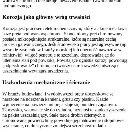
warstwy chromu, co skutkuje nieszczelnościami i awarią układu
hydraulicznego.
Korozja jako główny wróg trwałości
Korozja jest procesem elektrochemicznym, który atakuje metalową
bazę pręta pod warstwą chromu. Standardowy pręt chromowany
posiada mikropęknięcia strukturalne, które są naturalną cechą
procesu galwanicznego. Jeśli środowisko pracy jest agresywne (np.
wysokie zasolenie w branży morskiej lub obecność nawozów w
rolnictwie), wilgoć penetruje te szczeliny, doprowadzając do
utleniania stali pod powłoką. Powstające ogniska korozji powodują
„odpryskiwanie” chromu, co tworzy ostre krawędzie niszczące
uszczelnienia wewnątrz urządzenia.
Uszkodzenia mechaniczne i ścieranie
W branży budowlanej i wydobywczej pręty tłoczyskowe są
narażone na uderzenia kamieni, gruzu czy piasku. Każde
wgniecenie na powierzchni pręta staje się punktem zapalnym.
Tłoczysko, wsuwając się do cylindra, przenosi te zanieczyszczenia
na pakiet uszczelniający. Stałe tarcie drobin ściernych o
chromowaną powierzchnię powoduje jej matowienie i stopniowe
wycieranie, co drastycznie zmniejsza szczelność układu.