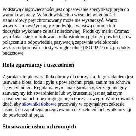
Podstawą długowieczności jest dopasowanie specyfikacji pręta do
warunków pracy. W środowiskach o wysokiej wilgotności
standardowy pręt chromowany może nie wystarczyć. Warto
wówczas rozważyć pręty z podwójną warstwą chromu lub
tłoczyska wykonane ze stali nierdzewnej. Produkty marki Cromax
wyróżniają się kontrolowaną mikrostrukturą pęknięć powłoki, co w
połączeniu z odpowiednią pasywacją zapewnia wielokrotnie
wyższą odporność na testy w mgle solnej (ISO 9227) niż produkty
budżetowe.
Rola zgarniaczy i uszczelnień
Zgarniacz to pierwsza linia obrony dla tłoczyska. Jego zadaniem jest
usuwanie błota, lodu i pyłu z powierzchni pręta, zanim ten schowa
się w cylindrze. Regularna wymiana zgarniaczy, szczególnie gdy
zauważymy ich stwardnienie lub wykruszenie, jest najtańszym
sposobem na ochronę drogiego pręta tłoczyskowego. Warto również
dbać, aby
siłowniki tłokowe
pracowały w optymalnym zakresie
ciśnień, co zapobiega przegrzewaniu uszczelnień i ich wulkanizacji
do powierzchni pręta.
Stosowanie osłon ochronnych