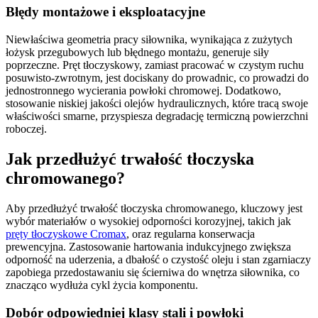
Błędy montażowe i eksploatacyjne
Niewłaściwa geometria pracy siłownika, wynikająca z zużytych
łożysk przegubowych lub błędnego montażu, generuje siły
poprzeczne. Pręt tłoczyskowy, zamiast pracować w czystym ruchu
posuwisto-zwrotnym, jest dociskany do prowadnic, co prowadzi do
jednostronnego wycierania powłoki chromowej. Dodatkowo,
stosowanie niskiej jakości olejów hydraulicznych, które tracą swoje
właściwości smarne, przyspiesza degradację termiczną powierzchni
roboczej.
Jak przedłużyć trwałość tłoczyska
chromowanego?
Aby przedłużyć trwałość tłoczyska chromowanego, kluczowy jest
wybór materiałów o wysokiej odporności korozyjnej, takich jak
pręty tłoczyskowe Cromax
, oraz regularna konserwacja
prewencyjna. Zastosowanie hartowania indukcyjnego zwiększa
odporność na uderzenia, a dbałość o czystość oleju i stan zgarniaczy
zapobiega przedostawaniu się ścierniwa do wnętrza siłownika, co
znacząco wydłuża cykl życia komponentu.
Dobór odpowiedniej klasy stali i powłoki