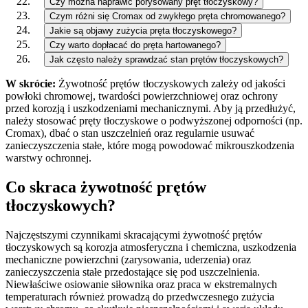
Czy można naprawić porysowany pręt tłoczyskowy?
Czym różni się Cromax od zwykłego pręta chromowanego?
Jakie są objawy zużycia pręta tłoczyskowego?
Czy warto dopłacać do pręta hartowanego?
Jak często należy sprawdzać stan prętów tłoczyskowych?
W skrócie:
Żywotność prętów tłoczyskowych zależy od jakości
powłoki chromowej, twardości powierzchniowej oraz ochrony
przed korozją i uszkodzeniami mechanicznymi. Aby ją przedłużyć,
należy stosować pręty tłoczyskowe o podwyższonej odporności (np.
Cromax), dbać o stan uszczelnień oraz regularnie usuwać
zanieczyszczenia stałe, które mogą powodować mikrouszkodzenia
warstwy ochronnej.
Co skraca żywotność prętów
tłoczyskowych?
Najczęstszymi czynnikami skracającymi żywotność prętów
tłoczyskowych są korozja atmosferyczna i chemiczna, uszkodzenia
mechaniczne powierzchni (zarysowania, uderzenia) oraz
zanieczyszczenia stałe przedostające się pod uszczelnienia.
Niewłaściwe osiowanie siłownika oraz praca w ekstremalnych
temperaturach również prowadzą do przedwczesnego zużycia