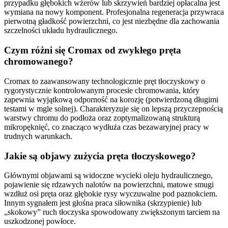
przypadku głębokich wżerów lub skrzywień bardziej opłacalna jest
wymiana na nowy komponent. Profesjonalna regeneracja przywraca
pierwotną gładkość powierzchni, co jest niezbędne dla zachowania
szczelności układu hydraulicznego.
Czym różni się Cromax od zwykłego pręta
chromowanego?
Cromax to zaawansowany technologicznie pręt tłoczyskowy o
rygorystycznie kontrolowanym procesie chromowania, który
zapewnia wyjątkową odporność na korozję (potwierdzoną długimi
testami w mgle solnej). Charakteryzuje się on lepszą przyczepnością
warstwy chromu do podłoża oraz zoptymalizowaną strukturą
mikropęknięć, co znacząco wydłuża czas bezawaryjnej pracy w
trudnych warunkach.
Jakie są objawy zużycia pręta tłoczyskowego?
Głównymi objawami są widoczne wycieki oleju hydraulicznego,
pojawienie się rdzawych nalotów na powierzchni, matowe smugi
wzdłuż osi pręta oraz głębokie rysy wyczuwalne pod paznokciem.
Innym sygnałem jest głośna praca siłownika (skrzypienie) lub
„skokowy” ruch tłoczyska spowodowany zwiększonym tarciem na
uszkodzonej powłoce.