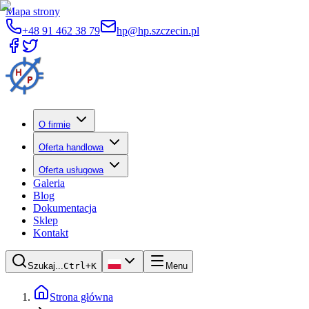
Mapa strony
+48 91 462 38 79
hp@hp.szczecin.pl
O firmie
Oferta handlowa
Oferta usługowa
Galeria
Blog
Dokumentacja
Sklep
Kontakt
Szukaj...
Ctrl+K
Menu
Strona główna