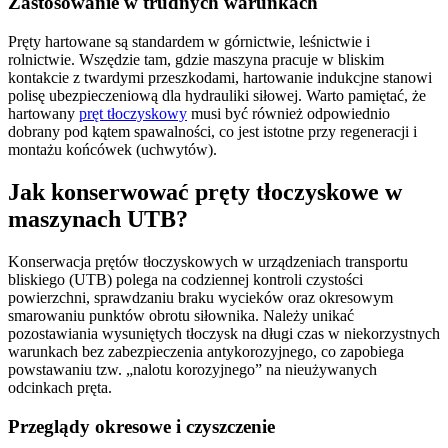
Zastosowanie w trudnych warunkach
Pręty hartowane są standardem w górnictwie, leśnictwie i
rolnictwie. Wszędzie tam, gdzie maszyna pracuje w bliskim
kontakcie z twardymi przeszkodami, hartowanie indukcjne stanowi
polisę ubezpieczeniową dla hydrauliki siłowej. Warto pamiętać, że
hartowany
pręt tłoczyskowy
musi być również odpowiednio
dobrany pod kątem spawalności, co jest istotne przy regeneracji i
montażu końcówek (uchwytów).
Jak konserwować pręty tłoczyskowe w
maszynach UTB?
Konserwacja prętów tłoczyskowych w urządzeniach transportu
bliskiego (UTB) polega na codziennej kontroli czystości
powierzchni, sprawdzaniu braku wycieków oraz okresowym
smarowaniu punktów obrotu siłownika. Należy unikać
pozostawiania wysuniętych tłoczysk na długi czas w niekorzystnych
warunkach bez zabezpieczenia antykorozyjnego, co zapobiega
powstawaniu tzw. „nalotu korozyjnego” na nieużywanych
odcinkach pręta.
Przeglądy okresowe i czyszczenie