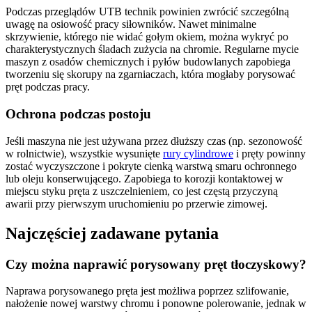
Podczas przeglądów UTB technik powinien zwrócić szczególną
uwagę na osiowość pracy siłowników. Nawet minimalne
skrzywienie, którego nie widać gołym okiem, można wykryć po
charakterystycznych śladach zużycia na chromie. Regularne mycie
maszyn z osadów chemicznych i pyłów budowlanych zapobiega
tworzeniu się skorupy na zgarniaczach, która mogłaby porysować
pręt podczas pracy.
Ochrona podczas postoju
Jeśli maszyna nie jest używana przez dłuższy czas (np. sezonowość
w rolnictwie), wszystkie wysunięte
rury cylindrowe
i pręty powinny
zostać wyczyszczone i pokryte cienką warstwą smaru ochronnego
lub oleju konserwującego. Zapobiega to korozji kontaktowej w
miejscu styku pręta z uszczelnieniem, co jest częstą przyczyną
awarii przy pierwszym uruchomieniu po przerwie zimowej.
Najczęściej zadawane pytania
Czy można naprawić porysowany pręt tłoczyskowy?
Naprawa porysowanego pręta jest możliwa poprzez szlifowanie,
nałożenie nowej warstwy chromu i ponowne polerowanie, jednak w