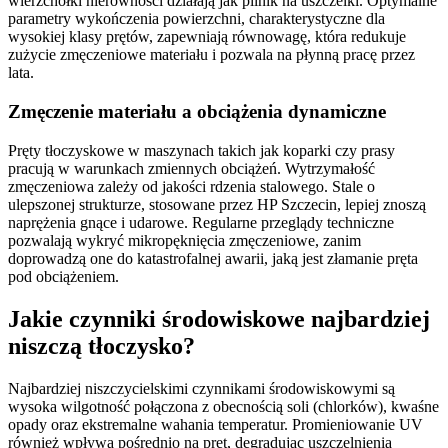
wierzchołki nierówności działają jak pilnik na uszczelki. Optymalne
parametry wykończenia powierzchni, charakterystyczne dla
wysokiej klasy prętów, zapewniają równowagę, która redukuje
zużycie zmęczeniowe materiału i pozwala na płynną pracę przez
lata.
Zmęczenie materiału a obciążenia dynamiczne
Pręty tłoczyskowe w maszynach takich jak koparki czy prasy
pracują w warunkach zmiennych obciążeń. Wytrzymałość
zmęczeniowa zależy od jakości rdzenia stalowego. Stale o
ulepszonej strukturze, stosowane przez HP Szczecin, lepiej znoszą
naprężenia gnące i udarowe. Regularne przeglądy techniczne
pozwalają wykryć mikropęknięcia zmęczeniowe, zanim
doprowadzą one do katastrofalnej awarii, jaką jest złamanie pręta
pod obciążeniem.
Jakie czynniki środowiskowe najbardziej
niszczą tłoczysko?
Najbardziej niszczycielskimi czynnikami środowiskowymi są
wysoka wilgotność połączona z obecnością soli (chlorków), kwaśne
opady oraz ekstremalne wahania temperatur. Promieniowanie UV
również wpływa pośrednio na pręt, degradując uszczelnienia